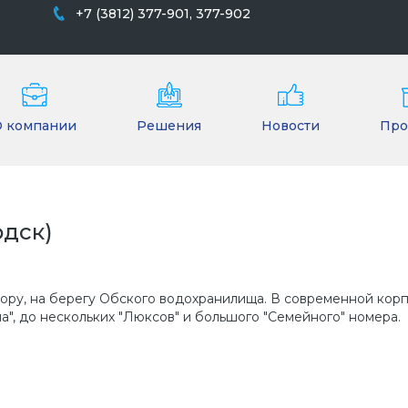
+7 (3812) 377-901, 377-902
О компании
Решения
Новости
Про
рдск)
бору, на берегу Обского водохранилища. В современной кор
а", до нескольких "Люксов" и большого "Семейного" номера.